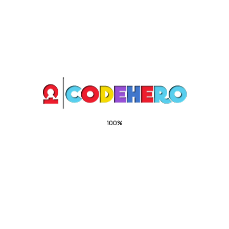
Neque porro est qui dolorem ipsum quia quaed
inventore veritatis et quasi architecto beatae vitae
dicta sunt explicabo. Aelltes port lacus quis enim var
sed efficitur turpis gilla sed sit amet finibus eros.
Lorem Ipsum is simply dummy text of the printing and
typesetting industry.
100%
i
n
d
g
a
.
o
.
L
.
Challenges
Nemo enim ipsam voluptatem quia voluptas.
Accusamus et iusto odio dignissimos ducimus.
Nam libero tempore, cum soluta nobis est eligend.